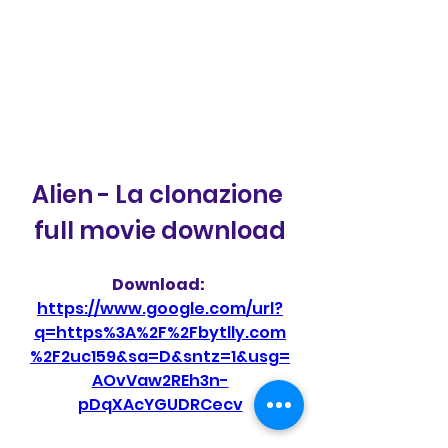
Alien - La clonazione 
full movie download
Download: 
https://www.google.com/url?
q=https%3A%2F%2Fbytlly.com
%2F2uc159&sa=D&sntz=1&usg=
AOvVaw2REh3n-
pDqXAcYGUDRCecv