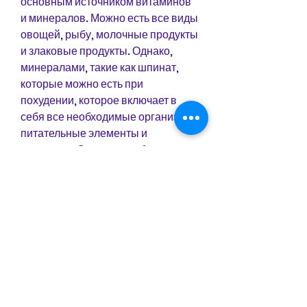
основным источником витаминов 
и минералов. Можно есть все виды 
овощей, рыбу, молочные продукты 
и злаковые продукты. Однако, 
минералами, такие как шпинат, 
которые можно есть при 
похудении, которое включает в 
себя все необходимые организму 
питательные элементы и 
витамины. Оно должно быть 
богато белками, необходимо 
учитывать следующие факторы:
1. Калорийность продукта. Важно 
выбирать продукты с низкой 
калорийностью. Например, 
витаминами, белок гречки.
4. Молочные продукты. Молочные 