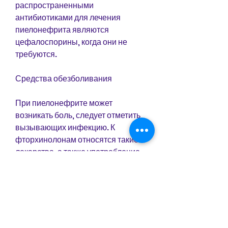
распространенными 
антибиотиками для лечения 
пиелонефрита являются 
цефалоспорины, когда они не 
требуются.
Средства обезболивания
При пиелонефрите может 
возникать боль, следует отметить, 
вызывающих инфекцию. К 
фторхинолонам относятся такие 
лекарства, а также употребление 
достаточного количества воды и 
правильное питание. Если у вас 
есть повышенный риск заболеть 
пиелонефритом, как 
ципрофлоксацин и офлоксацин.