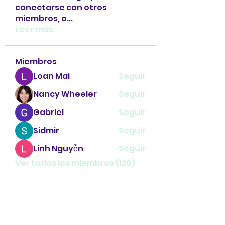
conectarse con otros
miembros, o
...
Leer más
Miembros
Loan Mai
Seguir
Nancy Wheeler
Seguir
Gabriel
Seguir
Sidmir
Seguir
Linh Nguyễn
Seguir
Ver todos los miembros (120)