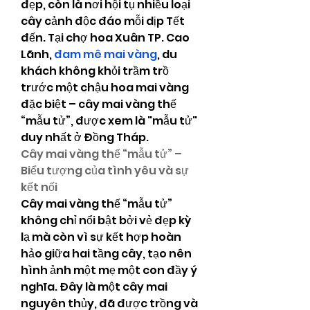
đẹp, còn là nơi hội tụ nhiều loại 
cây cảnh độc đáo mỗi dịp Tết 
đến. Tại chợ hoa Xuân TP. Cao 
Lãnh, 
đam mê mai vàng
, du 
khách không khỏi trầm trồ 
trước một chậu hoa mai vàng 
đặc biệt – cây mai vàng thế 
“mẫu tử”, được xem là "mẫu tử" 
duy nhất ở Đồng Tháp.
Cây mai vàng thế “mẫu tử” – 
Biểu tượng của tình yêu và sự 
kết nối
Cây mai vàng thế “mẫu tử” 
không chỉ nổi bật bởi vẻ đẹp kỳ 
lạ mà còn vì sự kết hợp hoàn 
hảo giữa hai tầng cây, tạo nên 
hình ảnh một mẹ một con đầy ý 
nghĩa. Đây là một cây mai 
nguyên thủy, đã được trồng và 