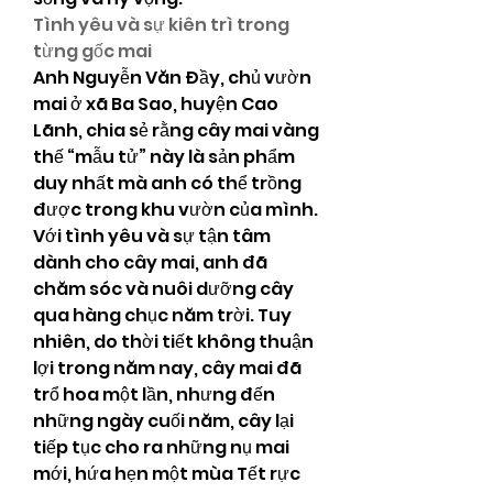
Tình yêu và sự kiên trì trong 
từng gốc mai
Anh Nguyễn Văn Đầy, chủ vườn 
mai ở xã Ba Sao, huyện Cao 
Lãnh, chia sẻ rằng cây mai vàng 
thế “mẫu tử” này là sản phẩm 
duy nhất mà anh có thể trồng 
được trong khu vườn của mình. 
Với tình yêu và sự tận tâm 
dành cho cây mai, anh đã 
chăm sóc và nuôi dưỡng cây 
qua hàng chục năm trời. Tuy 
nhiên, do thời tiết không thuận 
lợi trong năm nay, cây mai đã 
trổ hoa một lần, nhưng đến 
những ngày cuối năm, cây lại 
tiếp tục cho ra những nụ mai 
mới, hứa hẹn một mùa Tết rực 