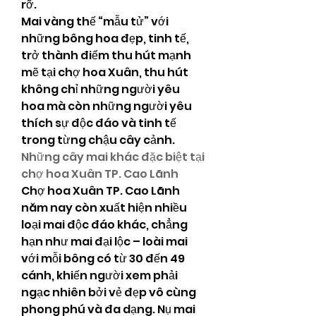
rỡ.
Mai vàng thế “mẫu tử” với 
những bông hoa đẹp, tinh tế, 
trở thành điểm thu hút mạnh 
mẽ tại chợ hoa Xuân, thu hút 
không chỉ những người yêu 
hoa mà còn những người yêu 
thích sự độc đáo và tinh tế 
trong từng chậu cây cảnh.
Những cây mai khác đặc biệt tại 
chợ hoa Xuân TP. Cao Lãnh
Chợ hoa Xuân TP. Cao Lãnh 
năm nay còn xuất hiện nhiều 
loại mai độc đáo khác, chẳng 
hạn như mai đại lộc – loài mai 
với mỗi bông có từ 30 đến 49 
cánh, khiến người xem phải 
ngạc nhiên bởi vẻ đẹp vô cùng 
phong phú và đa dạng. Nụ mai 