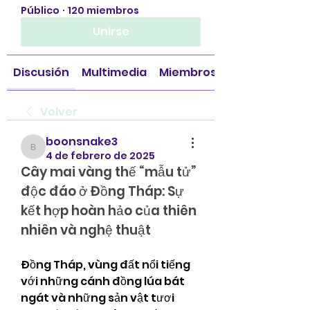
Público
·
120 miembros
Unirse
Discusión
Multimedia
Miembros
Volver
boonsnake3
boonsnake3
4 de febrero de 2025
Cây mai vàng thế “mẫu tử” 
độc đáo ở Đồng Tháp: Sự 
kết hợp hoàn hảo của thiên 
nhiên và nghệ thuật
Đồng Tháp, vùng đất nổi tiếng 
với những cánh đồng lúa bát 
ngát và những sản vật tươi 