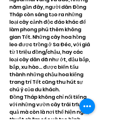
năm gần đây, người dân Đồng 
Tháp còn sáng tạo ra những 
loại cây cảnh độc đáo khác để 
làm phong phú thêm không 
gian Tết. Những cây hoa hồng 
leo được trồng ở Sa Đéc, với giá 
từ 1 triệu đồng/chậu, hay các 
loại cây dân dã như ớt, đậu bắp, 
bắp, xu hào… được biến tấu 
thành những chậu hoa kiểng 
trang trí Tết cũng thu hút sự 
chú ý của du khách.
Đồng Tháp không chỉ nổi tiếng 
với những vườn cây trái trĩu 
quả mà còn là nơi thể hiện nghệ 
thuật chăm sóc và tạo hình 
cây cảnh, đem đến cho du 
khách những trải nghiệm thú vị 