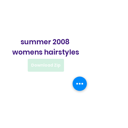
summer 2008 
womens hairstyles
Download Zip
0
0
Write a comment...