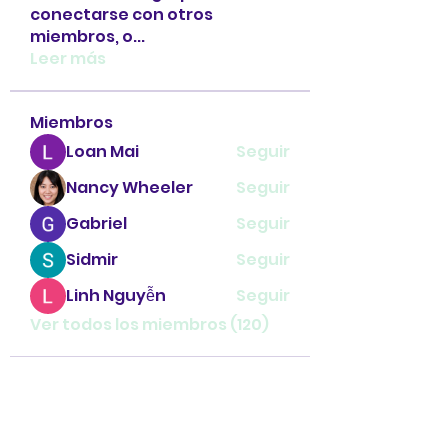
conectarse con otros
miembros, o
...
Leer más
Miembros
Loan Mai
Seguir
Nancy Wheeler
Seguir
Gabriel
Seguir
Sidmir
Seguir
Linh Nguyễn
Seguir
Ver todos los miembros (120)