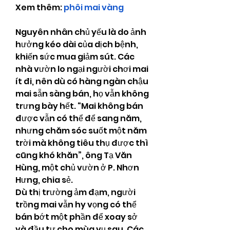
Xem thêm: 
phôi mai vàng
Nguyên nhân chủ yếu là do ảnh 
hưởng kéo dài của dịch bệnh, 
khiến sức mua giảm sút. Các 
nhà vườn lo ngại người chơi mai 
ít đi, nên dù có hàng ngàn chậu 
mai sẵn sàng bán, họ vẫn không 
trưng bày hết. “Mai không bán 
được vẫn có thể để sang năm, 
nhưng chăm sóc suốt một năm 
trời mà không tiêu thụ được thì 
cũng khó khăn”, ông Tạ Văn 
Hùng, một chủ vườn ở P. Nhơn 
Hưng, chia sẻ.
Dù thị trường ảm đạm, người 
trồng mai vẫn hy vọng có thể 
bán bớt một phần để xoay sở 
và đầu tư cho mùa vụ sau. Các 