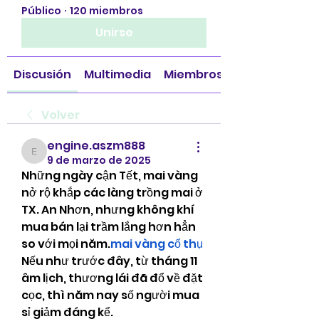
Público
·
120 miembros
Unirse
Discusión
Multimedia
Miembros
Volver
engine.aszm888
engine.aszm888
9 de marzo de 2025
Những ngày cận Tết, mai vàng 
nở rộ khắp các làng trồng mai ở 
TX. An Nhơn, nhưng không khí 
mua bán lại trầm lắng hơn hẳn 
so với mọi năm.
mai vàng cổ thụ
Nếu như trước đây, từ tháng 11 
âm lịch, thương lái đã đổ về đặt 
cọc, thì năm nay số người mua 
sỉ giảm đáng kể.