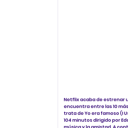
Netflix acaba de estrenar u
encuentra entre las 10 más 
trata de Yo era famoso (I 
104 minutos dirigido por Ed
música y la amistad. A con