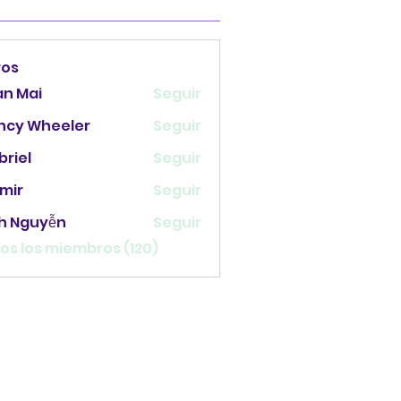
ros
an Mai
Seguir
ncy Wheeler
Seguir
briel
Seguir
mir
Seguir
nh Nguyễn
Seguir
os los miembros (120)