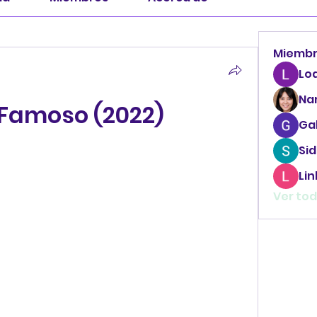
Miemb
Lo
Na
 Famoso (2022)
Ga
Sid
Li
Ver tod