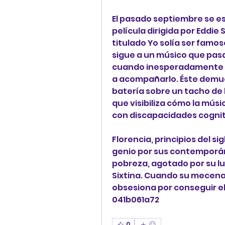
El pasado septiembre se es
película dirigida por Eddi
titulado Yo solía ser famos
sigue a un músico que pasa 
cuando inesperadamente un
a acompañarlo. Éste demuest
batería sobre un tacho de b
que visibiliza cómo la músi
con discapacidades cognit
Florencia, principios del s
genio por sus contemporáne
pobreza, agotado por su luch
Sixtina. Cuando su mecenas, 
obsesiona por conseguir e
041b061a72
0