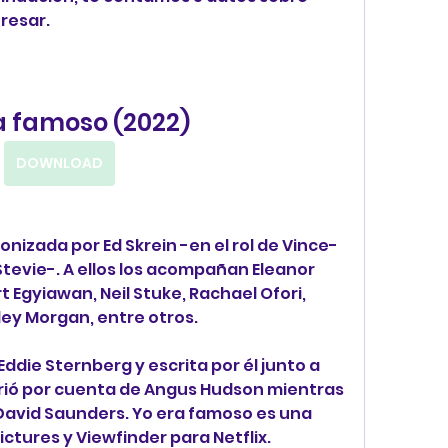
resar.
a famoso (2022)
DOWNLOAD
izada por Ed Skrein -en el rol de Vince- 
Stevie-. A ellos los acompañan Eleanor 
 Egyiawan, Neil Stuke, Rachael Ofori, 
ey Morgan, entre otros.
 Eddie Sternberg y escrita por él junto a 
orrió por cuenta de Angus Hudson mientras 
David Saunders. Yo era famoso es una 
ctures y Viewfinder para Netflix.