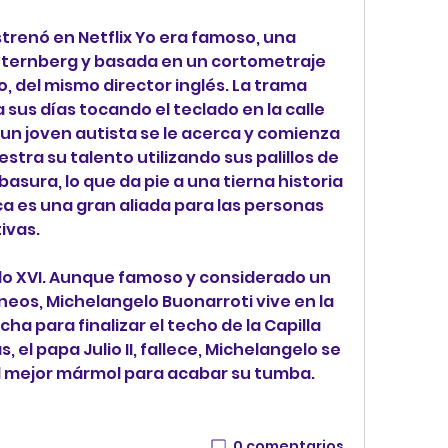
trenó en Netflix Yo era famoso, una 
e Sternberg y basada en un cortometraje 
o, del mismo director inglés. La trama 
sus días tocando el teclado en la calle 
 joven autista se le acerca y comienza 
ra su talento utilizando sus palillos de 
asura, lo que da pie a una tierna historia 
ca es una gran aliada para las personas 
ivas.
iglo XVI. Aunque famoso y considerado un 
os, Michelangelo Buonarroti vive en la 
a para finalizar el techo de la Capilla 
el papa Julio II, fallece, Michelangelo se 
l mejor mármol para acabar su tumba. 
0 comentarios