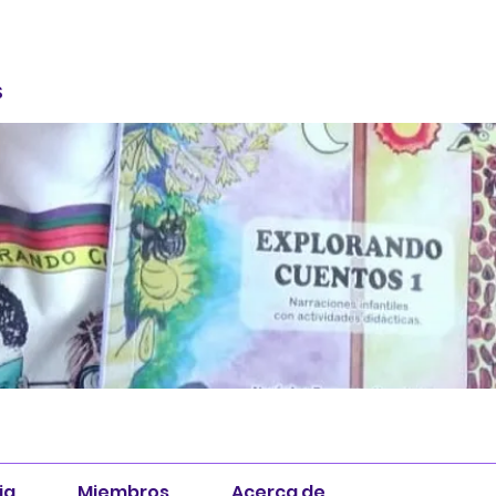
S
ia
Miembros
Acerca de