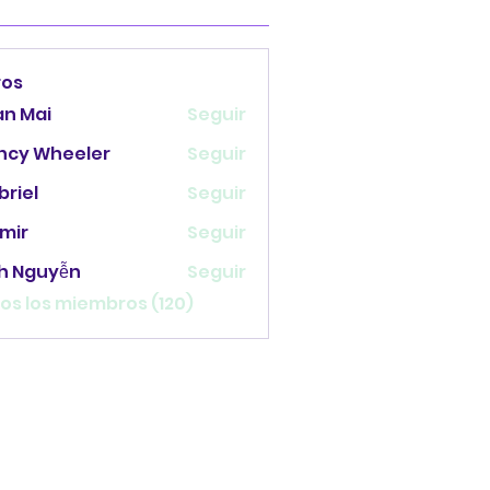
ros
an Mai
Seguir
ncy Wheeler
Seguir
briel
Seguir
mir
Seguir
nh Nguyễn
Seguir
os los miembros (120)