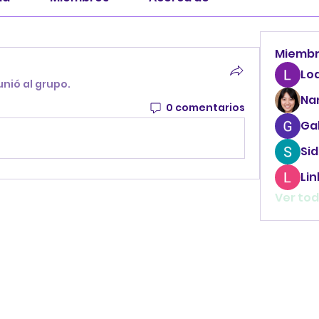
Miemb
Lo
unió al grupo.
Na
0 comentarios
Ga
Sid
Li
Ver tod