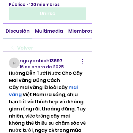
Público
·
120 miembros
Unirse
Discusión
Multimedia
Miembros
Volver
nguyenbich13697
nguyenbich13697
16 de enero de 2025
Hướng Dẫn Tưới Nước Cho Cây 
Mai Vàng Đúng Cách
Cây mai vàng là loài cây 
mai 
vàng
 Việt Nam ưa sáng, chịu 
hạn tốt và thích hợp với không 
gian rộng rãi, thoáng đãng. Tuy 
nhiên, việc trồng cây mai 
không thể thiếu sự chăm sóc về 
nước tưới, ngay cả trong mùa 