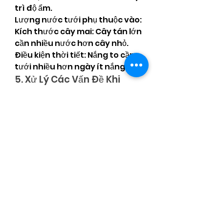
trì độ ẩm.
Lượng nước tưới phụ thuộc vào:
Kích thước cây mai: Cây tán lớn 
cần nhiều nước hơn cây nhỏ.
Điều kiện thời tiết: Nắng to cần 
tưới nhiều hơn ngày ít nắng.
5. Xử Lý Các Vấn Đề Khi 
Tưới Nước
Nếu nước rút chậm hoặc tràn ra 
ngoài mà không thấm vào đất, 
kiểm tra và làm thông các lỗ 
thoát nước dưới chậu.
Khi gặp ngày nắng nóng quá 
mức, có thể tạo một "trận mưa 
giả" để làm mát cả vườn mai.
6. Lợi Ích Của Việc Tưới 
Nước Đúng Cách
Việc tưới nước đúng cách giúp 