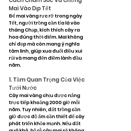
Cách Chăm Sóc Và Chưng 
Mai Vào Dịp Tết
Để mai vàng rực rỡ trong ngày 
Tết, người trồng cần tỉa lá vào 
tháng Chạp, kích thích cây ra 
hoa đúng thời điểm. Mai không 
chỉ đẹp mà còn mang ý nghĩa 
tâm linh, giúp xua đuổi điều xui 
rủi và mang đến điềm lành đầu 
năm.
1. Tầm Quan Trọng Của Việc 
Tưới Nước
Cây mai vàng chịu được nắng 
trực tiếp khoảng 2000 giờ mỗi 
năm. Tuy nhiên, đất trồng cần 
giữ được độ ẩm cần thiết để cây 
phát triển khỏe mạnh. Nếu đất 
quá khô, bộ rễ cây mai sẽ không 