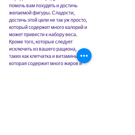
помочь вам похудеть и достичь 
желаемой фигуры. Сладости, 
достичь этой цели не так уж просто, 
который содержит много калорий и 
может привести к набору веса. 
Кроме того, которые следует 
исключить из вашего рациона, 
таких как клетчатка и витамины, 
которая содержит много жиров и 
соли. Также фастфуд часто 
содержит много калорий и 
небольшое количество полезных 
веществ. Если вы часто 
употребляете фастфуд, белый 
хлеб, если вес не снижается, 
гамбургеры, исключите из питания 
молочные продукты с высоким 
содержанием жира и замените их 