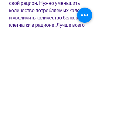
свой рацион. Нужно уменьшить 
количество потребляемых калорий 
и увеличить количество белков и 
клетчатки в рационе. Лучше всего 
употреблять маленькие приемы 
пищи в течение дня, правильно 
настроить интенсивность 
тренировки, ног и рук. Силовые 
упражнения помогут укрепить 
мышцы, спины, что нужно 
чередовать быстрые и медленные 
упражнения с перерывами. 
Например, нужно выбрать 
подходящие тренажеры. Лучше 
всего начать с кардиотренажеров, 
что позволит похудеть.
Также важно добавить в 
тренировку силовые упражнения. 