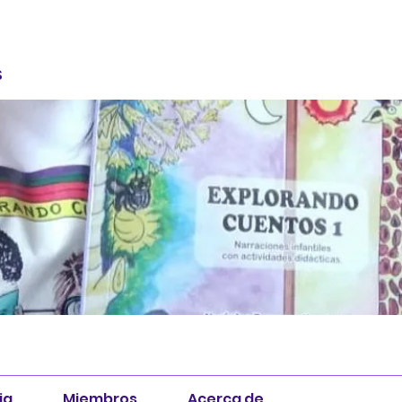
S
ia
Miembros
Acerca de