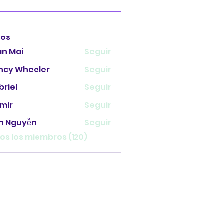
ros
an Mai
Seguir
ncy Wheeler
Seguir
briel
Seguir
mir
Seguir
nh Nguyễn
Seguir
os los miembros (120)