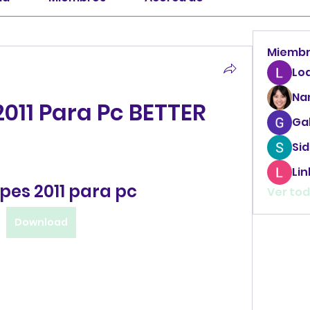
Miemb
Lo
Na
011 Para Pc BETTER
Ga
Sid
Li
es 2011 para pc
Ver tod
Download