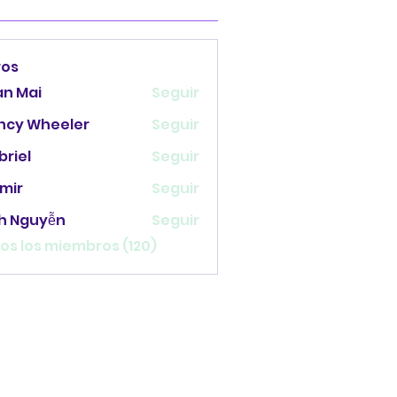
ros
an Mai
Seguir
ncy Wheeler
Seguir
briel
Seguir
mir
Seguir
nh Nguyễn
Seguir
os los miembros (120)