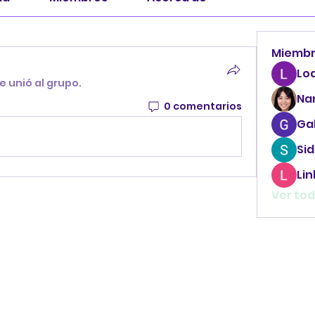
Miemb
Lo
e unió al grupo.
Na
0 comentarios
Ga
Sid
Li
Ver tod