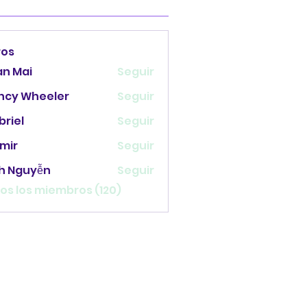
ros
an Mai
Seguir
ncy Wheeler
Seguir
briel
Seguir
mir
Seguir
nh Nguyễn
Seguir
os los miembros (120)