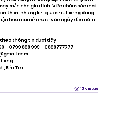
 may mắn cho gia đình. Việc chăm sóc mai 
 cẩn thận, nhưng kết quả sẽ rất xứng đáng 
hậu hoa mai nở rực rỡ vào ngày đầu năm 
 theo thông tin dưới đây:
999 – 0799 888 999 – 0888777777
@gmail.com
 Long
h, Bến Tre.
12 vistas