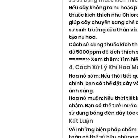
3.3 Sử Dụng Thuốc Kích Thíc
Nếu cây không ra nụ hoặc ph
thuốc kích thích như Chlo
giúp cây chuyển sang chế đ
sự sinh trưởng của thân và 
tạo nụ hoa.
Cách sử dụng thuốc kích thí
độ 5000ppm để kích thích s
=====>> Xem thêm: Tìm hiể
4. Cách Xử Lý Khi Hoa 
Hoa nở sớm: Nếu thời tiết q
chỉnh, bạn có thể đặt cây v
ánh sáng.
Hoa nở muộn: Nếu thời tiết 
chậm. Bạn có thể tưới nước
sử dụng bóng đèn dây tóc 
Kết Luận
Với những biện pháp chăm s
toàn có thể sở hữu những c