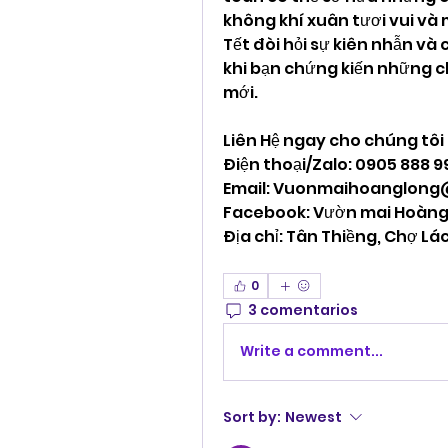
không khí xuân tươi vui và
Tết đòi hỏi sự kiên nhẫn và
khi bạn chứng kiến những c
mới.
Liên Hệ ngay cho chúng tôi
Điện thoại/Zalo: 0905 888 
Email: 
Vuonmaihoanglong
Facebook: Vườn mai Hoàng
Địa chỉ: Tân Thiềng, Chợ Lác
0
3 comentarios
Write a comment...
Sort by:
Newest