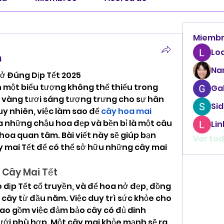
Miemb
Lo
4
Na
ở Đúng Dịp Tết 2025
 một biểu tượng không thể thiếu trong 
Ga
c vàng tươi sáng tượng trưng cho sự hân 
Sid
uy nhiên, việc làm sao để 
cây hoa mai 
ra những chậu hoa đẹp và bền bỉ là một câu 
Li
hoa quan tâm. Bài viết này sẽ giúp bạn 
Ver tod
y mai Tết để có thể sở hữu những cây mai 
o Cây Mai Tết
dịp Tết cổ truyền, và để hoa nở đẹp, đồng 
cây từ đầu năm. Việc duy trì sức khỏe cho 
bao gồm việc đảm bảo cây có đủ dinh 
ới phù hợp. Một cây mai khỏe mạnh sẽ ra 