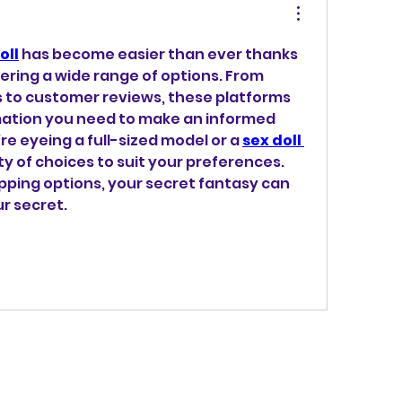
oll
 has become easier than ever thanks 
fering a wide range of options. From 
s to customer reviews, these platforms 
rmation you need to make an informed 
e eyeing a full-sized model or a 
sex doll 
enty of choices to suit your preferences. 
pping options, your secret fantasy can 
r secret.