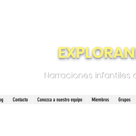
EXPLORAN
Narraciones infantiles
og
Contacto
Conozca a nuestro equipo
Miembros
Grupos