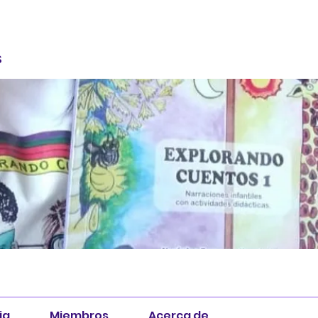
S
ia
Miembros
Acerca de