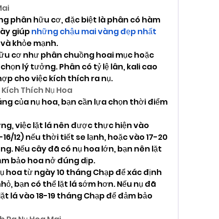
Mai
ung phân hữu cơ, đặc biệt là phân có hàm 
này giúp 
những chậu mai vàng đẹp nhất
 và khỏe mạnh.
hữu cơ như phân chuồng hoai mục hoặc 
họn lý tưởng. Phân có tỷ lệ lân, kali cao 
ợp cho việc kích thích ra nụ.
ể Kích Thích Nụ Hoa
áng của nụ hoa, bạn cần lựa chọn thời điểm 
ng, việc lặt lá nên được thực hiện vào 
/12) nếu thời tiết se lạnh, hoặc vào 17-20 
. Nếu cây đã có nụ hoa lớn, bạn nên lặt 
ảm bảo hoa nở đúng dịp.
ụ hoa từ ngày 10 tháng Chạp để xác định 
nhỏ, bạn có thể lặt lá sớm hơn. Nếu nụ đã 
lặt lá vào 18-19 tháng Chạp để đảm bảo 