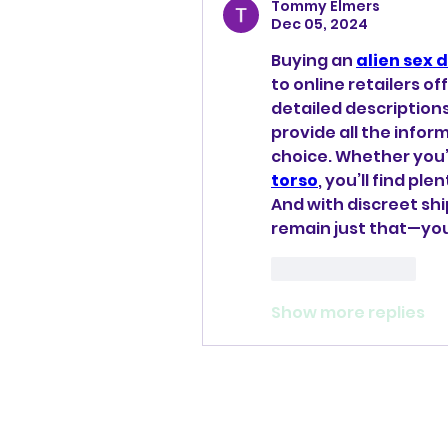
Tommy Elmers
Dec 05, 2024
Buying an 
alien sex d
to online retailers of
detailed description
provide all the info
choice. Whether you’r
torso
, you’ll find pl
And with discreet shi
remain just that—you
Like
Reply
Show more replies