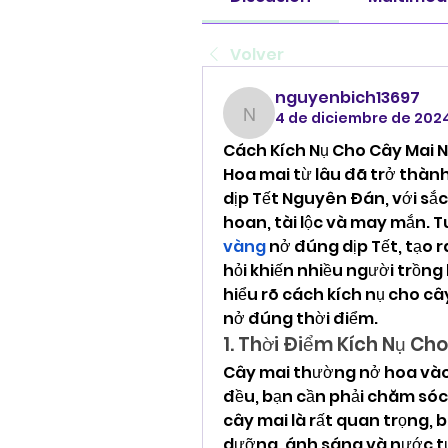
Volver
nguyenbich13697
4 de diciembre de 202
nguyenbich13697
Cách Kích Nụ Cho Cây Mai N
Hoa mai từ lâu đã trở thành
dịp Tết Nguyên Đán, với sắ
hoan, tài lộc và may mắn. T
vàng
 nở đúng dịp Tết, tạo 
hỏi khiến nhiều người trồng 
hiểu rõ cách kích nụ cho câ
nở đúng thời điểm.
1. Thời Điểm Kích Nụ Ch
Cây mai thường nở hoa vào 
đều, bạn cần phải chăm sóc 
cây mai là rất quan trọng, 
dưỡng, ánh sáng và nước tư