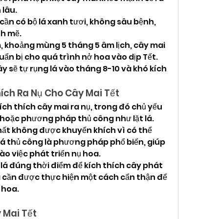
 lâu.
ần có bộ lá xanh tươi, không sâu bệnh, 
h mẽ.
m, khoảng mùng 5 tháng 5 âm lịch, cây mai 
huẩn bị cho quá trình nở hoa vào dịp Tết. 
 sẽ tự rụng lá vào tháng 8-10 và khó kích 
hích Ra Nụ Cho Cây Mai Tết
h thích cây mai ra nụ, trong đó chủ yếu 
 hoặc phương pháp thủ công như lặt lá. 
hất không được khuyến khích vì có thể 
 lá thủ công là phương pháp phổ biến, giúp 
o việc phát triển nụ hoa.
 lá đúng thời điểm để kích thích cây phát 
lá cần được thực hiện một cách cẩn thận để 
 hoa.
 Mai Tết