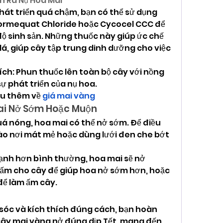
h Ra Nụ Hoa Mai
át triển quá chậm, bạn có thể sử dụng 
rormequat Chloride hoặc Cycocel CCC để 
ộ sinh sản. Những thuốc này giúp ức chế 
lá, giúp cây tập trung dinh dưỡng cho việc 
ch: Phun thuốc lên toàn bộ cây với nồng 
ự phát triển của nụ hoa.
u thêm về 
giá mai vàng
Mai Nở Sớm Hoặc Muộn
uá nóng, hoa mai có thể nở sớm. Để điều 
ào nơi mát mẻ hoặc dùng lưới đen che bớt 
lạnh hơn bình thường, hoa mai sẽ nở 
 ấm cho cây để giúp hoa nở sớm hơn, hoặc 
để làm ấm cây.
óc và kích thích đúng cách, bạn hoàn 
ây mai vàng nở đúng dịp Tết, mang đến 