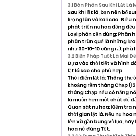
3.1 Bón Phân Sau Khi Lặt Lá 
Sau khi lặt lá, bạn nên bổ s
lượng lân và kali cao. Điều 
phát triển nụ hoa đồng đều
Loại phân cần dùng: Phân 
phân trùn quế là những lựa c
như 30-10-10 cũng rất phù h
3.2 Biện Pháp Tuốt Lá Mai Đ
Dựa vào thời tiết và hình d
lặt lá sao cho phù hợp.
Thời điểm lặt lá: Thông thườ
khoảng rằm tháng Chạp (15-16
tháng Chạp nếu có nắng nóng
lá muộn hơn một chút để đ
Quan sát nụ hoa: Kiểm tra n
thời gian lặt lá. Nếu nụ hoa 
lớn và gần bung vỏ lụa, hãy 
hoa nở đúng Tết.