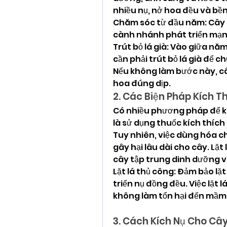
nhiều nụ, nở hoa đều và bền
Chăm sóc từ đầu năm: Cây c
cành nhánh phát triển mạn
Trút bỏ lá già: Vào giữa nă
cần phải trút bỏ lá già để c
Nếu không làm bước này, cây
hoa đúng dịp.
2. Các Biện Pháp Kích T
Có nhiều phương pháp để kíc
là sử dụng thuốc kích thích
Tuy nhiên, việc dùng hóa c
gây hại lâu dài cho cây. Lặt
cây tập trung dinh dưỡng và
Lặt lá thủ công: Đảm bảo lặt
triển nụ đồng đều. Việc lặt 
không làm tổn hại đến mầm
3. Cách Kích Nụ Cho Cây