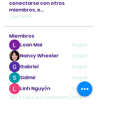
conectarse con otros
miembros, o
...
Leer más
Miembros
Loan Mai
Seguir
Nancy Wheeler
Seguir
Gabriel
Seguir
Sidmir
Seguir
Linh Nguyễn
Seguir
Ver todos los miembros (120)