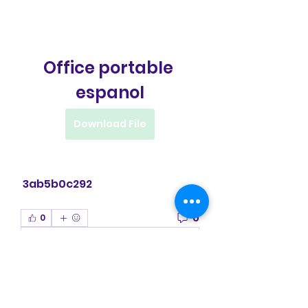
Office portable 
espanol
Download File
 3ab5b0c292
0
0
Escribir un comentario...
Acerca de