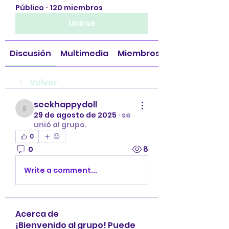
Público
·
120 miembros
Unirse
Discusión
Multimedia
Miembros
Volver
seekhappydoll
seekhappydoll
29 de agosto de 2025
·
se
unió al grupo.
0
0
8
Write a comment...
Acerca de
¡Bienvenido al grupo! Puede