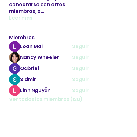
conectarse con otros
miembros, o
...
Leer más
Miembros
Loan Mai
Seguir
Nancy Wheeler
Seguir
Gabriel
Seguir
Sidmir
Seguir
Linh Nguyễn
Seguir
Ver todos los miembros (120)