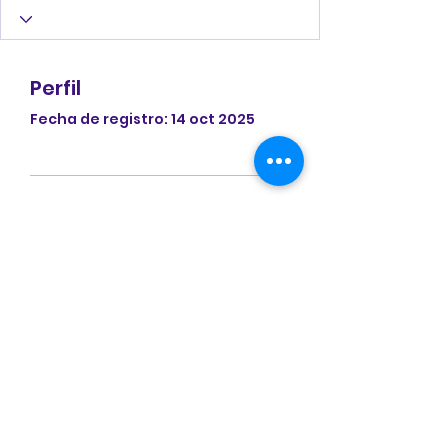
Perfil
Fecha de registro: 14 oct 2025
Aún no hay nada
que mostrar aquí
Cuando este miembro
agregue información sobre sí
mismo, podrás verla aquí.