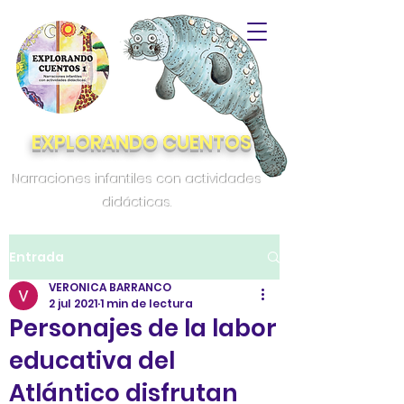
EXPLORANDO CUENTOS
Narraciones infantiles con actividades
didácticas.
Entrada
VERONICA BARRANCO
2 jul 2021
1 min de lectura
Personajes de la labor
educativa del
Atlántico disfrutan