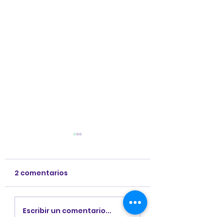
2 comentarios
Conoce a los
Explorando Cu
Escribir un comentario...