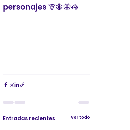
personajes 🦒🐜🦋🦓
Ver todo
Entradas recientes