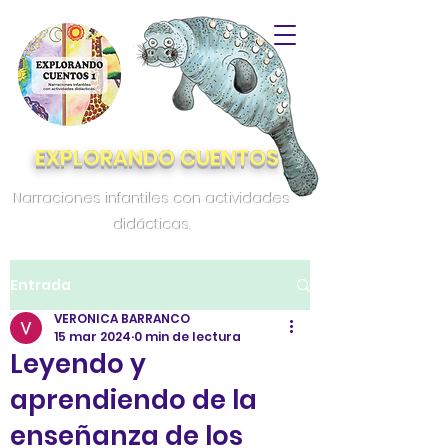
EXPLORANDO CUENTOS
Narraciones infantiles con actividades
didácticas.
Entrada
VERONICA BARRANCO
15 mar 2024
0 min de lectura
Leyendo y
aprendiendo de la
enseñanza de los