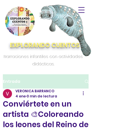
EXPLORANDO CUENTOS
Narraciones infantiles con actividades
didácticas.
Entrada
VERONICA BARRANCO
4 ene
0 min de lectura
Conviértete en un
artista 🎨Coloreando
los leones del Reino de