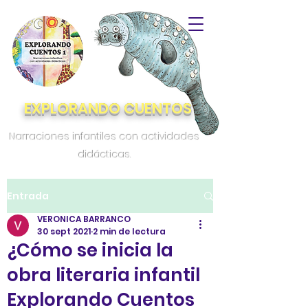
EXPLORANDO CUENTOS
Narraciones infantiles con actividades
didácticas.
Entrada
VERONICA BARRANCO
30 sept 2021
2 min de lectura
¿Cómo se inicia la
obra literaria infantil
Explorando Cuentos