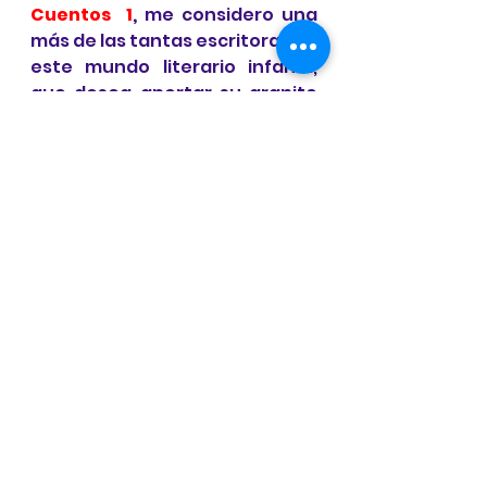
Cuentos  1
,
 me considero una 
más de las tantas escritoras de 
este mundo literario infantil, 
que desea aportar su granito 
de arena para llegar a los niños 
y niñas con un toque de amor, 
imaginación y diversión hacia 
la lectura. ¡Disfrútalo!