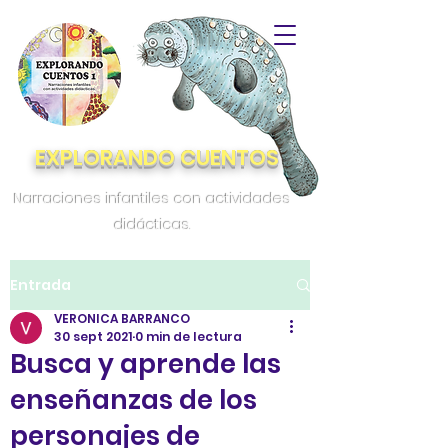
EXPLORANDO CUENTOS
Narraciones infantiles con actividades
didácticas.
Entrada
VERONICA BARRANCO
30 sept 2021
0 min de lectura
Busca y aprende las
enseñanzas de los
personajes de