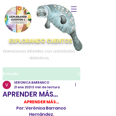
EXPLORANDO CUENTOS
Narraciones infantiles con actividades
didácticas.
Entrada
VERONICA BARRANCO
21 ene 2021
3 min de lectura
APRENDER MÁS…
APRENDER MÁS…
Por: Verónica Barranco 
Hernández
.