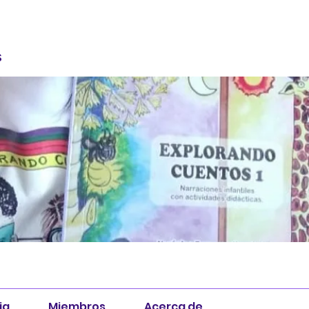
S
ia
Miembros
Acerca de