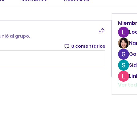
Miemb
Lo
unió al grupo.
Na
0 comentarios
Ga
Sid
Li
Ver tod