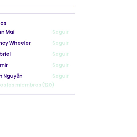
ros
an Mai
Seguir
ncy Wheeler
Seguir
briel
Seguir
mir
Seguir
nh Nguyễn
Seguir
os los miembros (120)