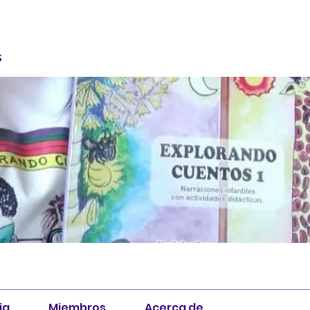
S
ia
Miembros
Acerca de