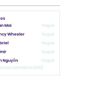
ros
an Mai
Seguir
ncy Wheeler
Seguir
briel
Seguir
mir
Seguir
nh Nguyễn
Seguir
os los miembros (120)