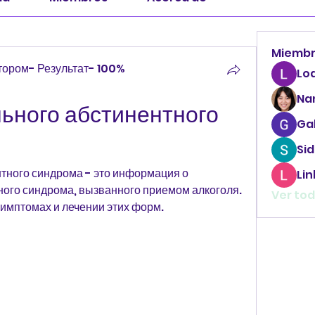
Miemb
ором- Результат- 100%
Lo
Na
ьного абстинентного 
Ga
Sid
тного синдрома - это информация о 
Li
ого синдрома, вызванного приемом алкоголя. 
Ver tod
симптомах и лечении этих форм.